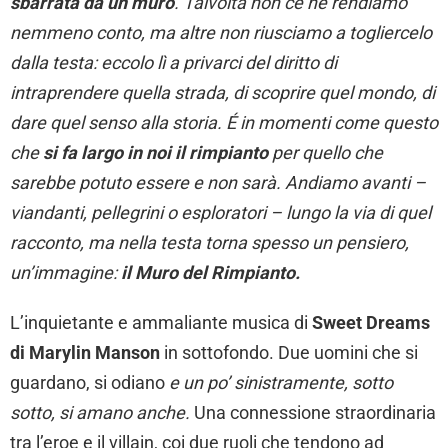
sbarrata da un muro
. Talvolta non ce ne rendiamo
nemmeno conto, ma altre non riusciamo a togliercelo
dalla testa: eccolo lì a privarci del diritto di
intraprendere quella strada, di scoprire quel mondo, di
dare quel senso alla storia. É in momenti come questo
che
si fa largo in noi il rimpianto
per quello che
sarebbe potuto essere e non sarà. Andiamo avanti –
viandanti, pellegrini o esploratori – lungo la via di quel
racconto, ma nella testa torna spesso un pensiero,
un’immagine:
il Muro del Rimpianto.
L’inquietante e ammaliante musica di
Sweet Dreams
di Marylin Manson
in sottofondo. Due uomini che si
guardano, si odiano
e un po’ sinistramente, sotto
sotto, si amano anche.
Una connessione straordinaria
tra l’eroe e il villain, coi due ruoli che tendono ad