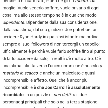
perchè lo ha catturato, e perchè gli ha
rubato
sua
moglie. Vuole vederlo soffrire, vuole privarlo di ogni
cosa, ma allo stesso tempo ne è in qualche modo
dipendente.
Dipendente dalla sua considerazione,
dalla sua stima, dal suo giudizio. Joe potrebbe far
uccidere Ryan Hardy in qualsiasi istante ma ordina
sempre ai suoi followers di non torcergli un capello:
ufficialmente è perchè vuole farlo soffrire fino al punto
di farlo uccidere da solo, in realtà c’è molto altro. C’è
una stima infinita verso l’unico uomo che è riuscito
a
metterlo in scacco,
e anche un malcelato e quasi
incomprensibile affetto. Quel che è ancor più
incomprensibile
è che Joe Carroll è assolutamente
ricambiato
, in un puzzle di
non detti
tra i due
personaggi principali che solo nella terza stagione