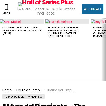
Le serie Tv come non le avete
ABBONATI
mai lette
Menu
LATEST
STORIES
MULTIUNIVERSO – RITORNO
FORSE NON È LA FINE – LA
IL MURO 
AL PASSATO IN GRANDE STILE
PRIMA PUNTATA DOPO
TROY, FAL
(EP. 8)
L’ULTIMA PUNTATA DI
QUANDO 
PATRICK MELROSE
RIMANE P
You are here:
Home
Il Muro del Rimpianto
Il Muro del Rimpianto – The Following: una sontuosa idea sprecata in nome delle americanate
IL MURO DEL RIMPIANTO