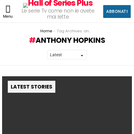
Le serie Tv come non le avete
ABBONATI
mai lette
Menu
You are here:
Home
Tag Archives: anthony hopkins
ANTHONY HOPKINS
LATEST STORIES