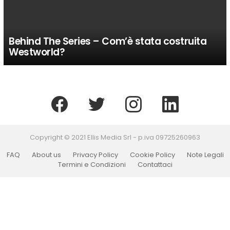
Behind The Series – Com’è stata costruita
Westworld?
facebook
twitter
instagram
linkedin
Copyright © 2021 Ellis Media Srl - p.iva 09725260963
FAQ
About us
Privacy Policy
Cookie Policy
Note Legali
Termini e Condizioni
Contattaci