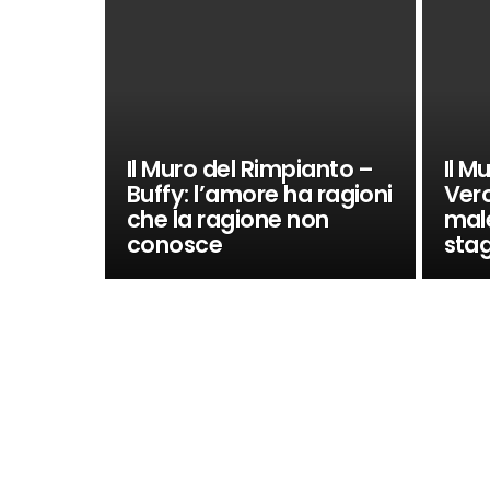
Il Muro del Rimpianto –
Il M
Buffy: l’amore ha ragioni
Vero
che la ragione non
mal
conosce
sta