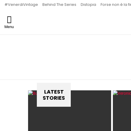
#VenerdiVintage
Behind The Series
Distopia
Forse non è la f
Menu
You are here:
LATEST
STORIES