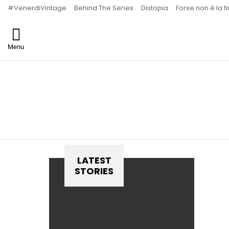
#VenerdiVintage
Behind The Series
Distopia
Forse non è la f
Menu
You are here:
LATEST
STORIES