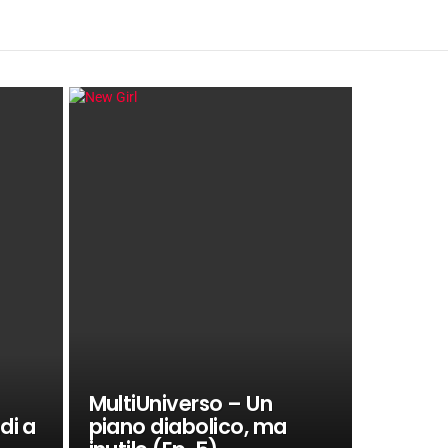
MultiUniverso – Un
di a
piano diabolico, ma