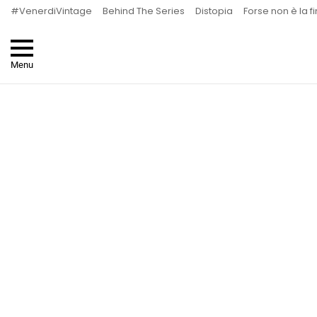
#VenerdiVintage
Behind The Series
Distopia
Forse non è la f
Menu
You are here: