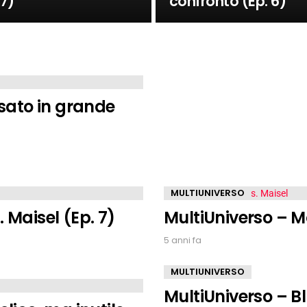
 7)
confronto (Ep. 6)
ssato in grande
MULTIUNIVERSO
 Maisel (Ep. 7)
MultiUniverso – M
5 anni fa
MULTIUNIVERSO
MultiUniverso – Bl