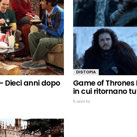
DISTOPIA
– Dieci anni dopo
Game of Thrones Di
in cui ritornano t
5 anni fa