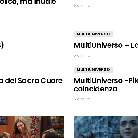
lico, ma inutile
5 anni fa
MULTIUNIVERSO
3)
MultiUniverso – L
5 anni fa
MULTIUNIVERSO
a del Sacro Cuore
MultiUniverso -Pil
coincidenza
5 anni fa