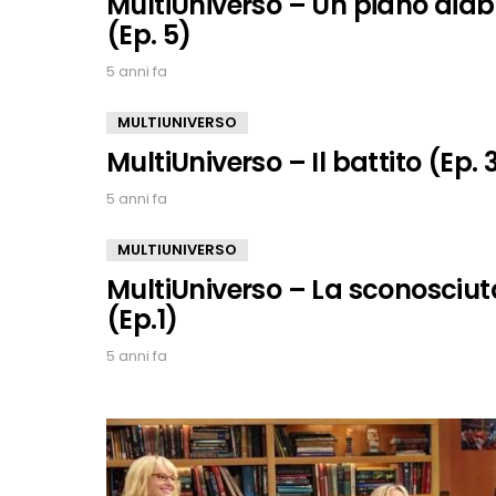
MultiUniverso – Un piano diabo
(Ep. 5)
5 anni fa
MULTIUNIVERSO
MultiUniverso – Il battito (Ep. 
5 anni fa
MULTIUNIVERSO
MultiUniverso – La sconosciut
(Ep.1)
5 anni fa